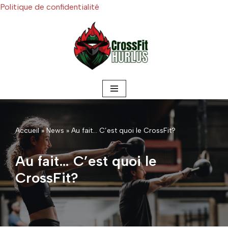
Politique de confidentialité
Skip
to
content
Accueil
»
News
»
Au fait… C’est quoi le CrossFit?
Au fait… C’est quoi le
CrossFit?